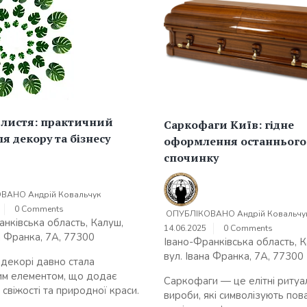
 листя: практичний
Саркофаги Київ: гідне
ля декору та бізнесу
оформлення останнього
спочинку
ОВАНО
Андрій Ковальчук
0 Comments
ОПУБЛІКОВАНО
Андрій Ковальчу
анківська область, Калуш,
14.06.2025
0 Comments
а Франка, 7А, 77300
Івано-Франківська область, К
вул. Івана Франка, 7А, 77300
 декорі давно стала
им елементом, що додає
Саркофаги — це елітні ритуа
свіжості та природної краси.
вироби, які символізують пов