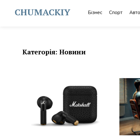
Skip
to
CHUMACKIY
Бізнес
Спорт
Авт
content
Категорія:
Новини