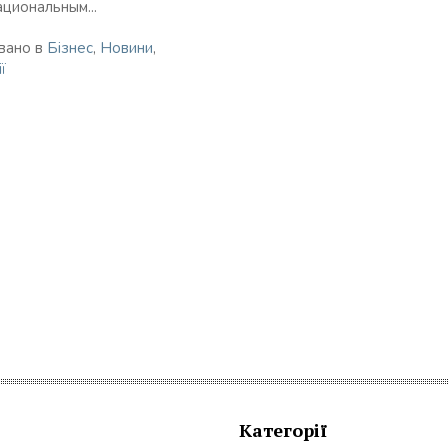
ациональным...
вано в
Бізнес
,
Новини
,
ї
Категорії