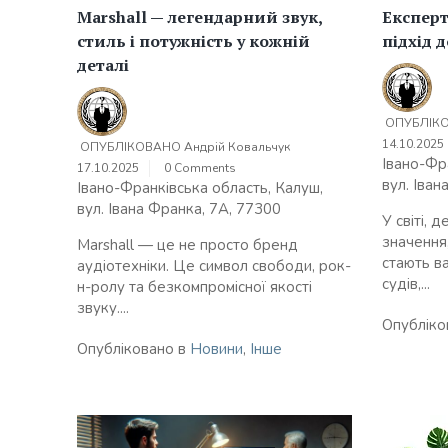
Marshall — легендарний звук,
Експер
стиль і потужність у кожній
підхід 
деталі
ОПУБЛІК
14.10.2025
ОПУБЛІКОВАНО
Андрій Ковальчук
Івано-Фр
17.10.2025
0 Comments
вул. Іван
Івано-Франківська область, Калуш,
вул. Івана Франка, 7А, 77300
У світі, 
значення
Marshall — це не просто бренд
стають в
аудіотехніки. Це символ свободи, рок-
судів,...
н-ролу та безкомпромісної якості
звуку....
Опубліко
Опубліковано в
Новини
,
Інше