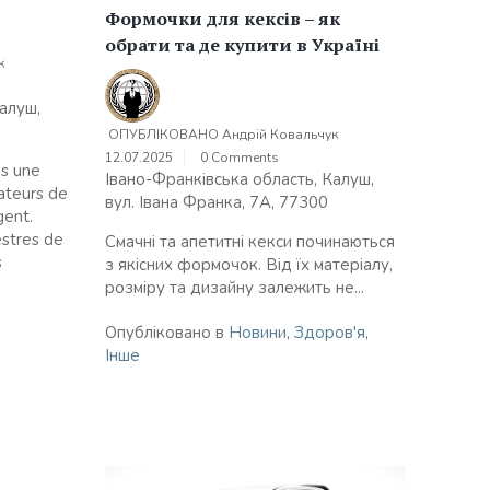
Формочки для кексів – як
обрати та де купити в Україні
к
алуш,
ОПУБЛІКОВАНО
Андрій Ковальчук
12.07.2025
0 Comments
s une
Івано-Франківська область, Калуш,
ateurs de
вул. Івана Франка, 7А, 77300
gent.
estres de
Смачні та апетитні кекси починаються
s
з якісних формочок. Від їх матеріалу,
розміру та дизайну залежить не...
Опубліковано в
Новини
,
Здоров'я
,
Інше