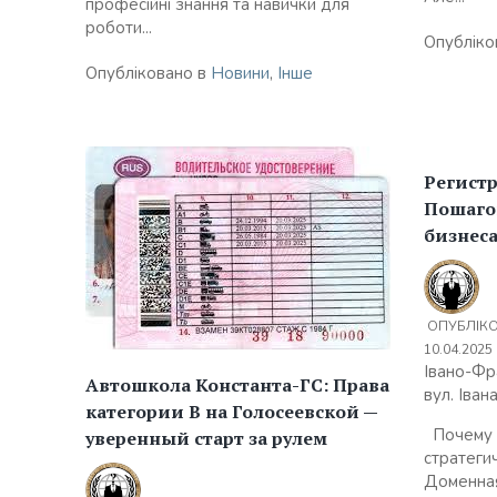
професійні знання та навички для
роботи...
Опубліко
Опубліковано в
Новини
,
Інше
Регистр
Пошаго
бизнес
ОПУБЛІК
10.04.2025
Івано-Фр
Автошкола Константа-ГС: Права
вул. Іван
категории В на Голосеевской —
Почему 
уверенный старт за рулем
стратеги
Доменная