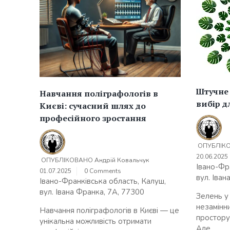
Штучне
Навчання поліграфологів в
вибір д
Києві: сучасний шлях до
професійного зростання
ОПУБЛІК
20.06.2025
ОПУБЛІКОВАНО
Андрій Ковальчук
Івано-Фр
01.07.2025
0 Comments
вул. Іван
Івано-Франківська область, Калуш,
вул. Івана Франка, 7А, 77300
Зелень у
незамінн
Навчання поліграфологів в Києві — це
простору 
унікальна можливість отримати
Але...