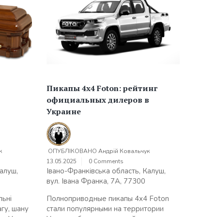
Пикапы 4х4 Foton: рейтинг
официальных дилеров в
Украине
к
ОПУБЛІКОВАНО
Андрій Ковальчук
13.05.2025
0 Comments
алуш,
Івано-Франківська область, Калуш,
вул. Івана Франка, 7А, 77300
льні
Полноприводные пикапы 4х4 Foton
агу, шану
стали популярными на территории