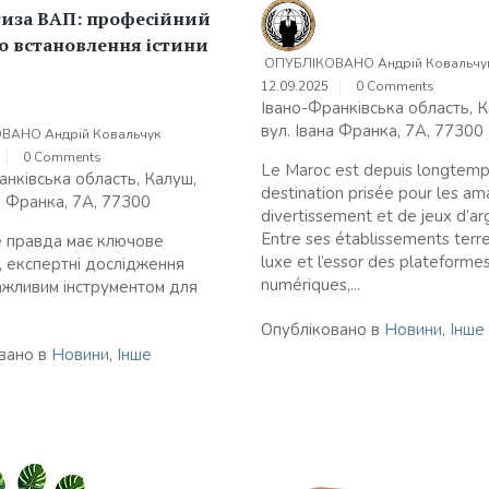
тиза ВАП: професійний
до встановлення істини
ОПУБЛІКОВАНО
Андрій Ковальчу
12.09.2025
0 Comments
Івано-Франківська область, К
вул. Івана Франка, 7А, 77300
ОВАНО
Андрій Ковальчук
0 Comments
Le Maroc est depuis longtemp
анківська область, Калуш,
destination prisée pour les am
а Франка, 7А, 77300
divertissement et de jeux d’ar
Entre ses établissements terr
де правда має ключове
luxe et l’essor des plateforme
, експертні дослідження
numériques,...
ажливим інструментом для
Опубліковано в
Новини
,
Інше
вано в
Новини
,
Інше