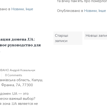
та вічну пам’ять про померлого
вано в
Новини
,
Інше
Опубліковано в
Новини
,
Інше
Навігація
Старіші
Новіші запи
записів
ация домена .UA:
записи
вое руководство для
а
ОВАНО
Андрій Ковальчук
0 Comments
анківська область, Калуш,
а Франка, 7А, 77300
домен .UA — это
чески важный выбор?
 зона .UA является не