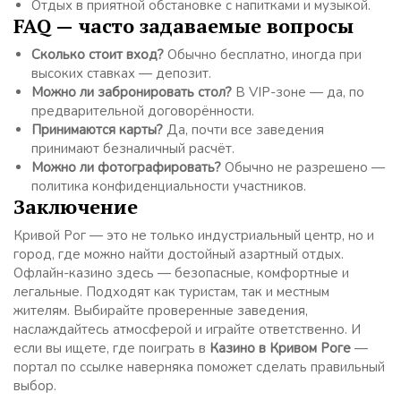
Отдых в приятной обстановке с напитками и музыкой.
FAQ — часто задаваемые вопросы
Сколько стоит вход?
Обычно бесплатно, иногда при
высоких ставках — депозит.
Можно ли забронировать стол?
В VIP-зоне — да, по
предварительной договорённости.
Принимаются карты?
Да, почти все заведения
принимают безналичный расчёт.
Можно ли фотографировать?
Обычно не разрешено —
политика конфиденциальности участников.
Заключение
Кривой Рог — это не только индустриальный центр, но и
город, где можно найти достойный азартный отдых.
Офлайн-казино здесь — безопасные, комфортные и
легальные. Подходят как туристам, так и местным
жителям. Выбирайте проверенные заведения,
наслаждайтесь атмосферой и играйте ответственно. И
если вы ищете, где поиграть в
Казино в Кривом Роге
—
портал по ссылке наверняка поможет сделать правильный
выбор.