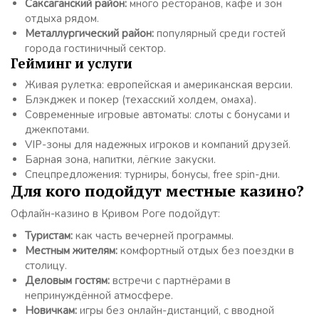
Саксаганский район:
много ресторанов, кафе и зон
отдыха рядом.
Металлургический район:
популярный среди гостей
города гостиничный сектор.
Гейминг и услуги
Живая рулетка: европейская и американская версии.
Блэкджек и покер (техасский холдем, омаха).
Современные игровые автоматы: слоты с бонусами и
джекпотами.
VIP-зоны для надежных игроков и компаний друзей.
Барная зона, напитки, лёгкие закуски.
Спецпредложения: турниры, бонусы, free spin-дни.
Для кого подойдут местные казино?
Офлайн-казино в Кривом Роге подойдут:
Туристам:
как часть вечерней программы.
Местным жителям:
комфортный отдых без поездки в
столицу.
Деловым гостям:
встречи с партнёрами в
непринуждённой атмосфере.
Новичкам:
игры без онлайн-дистанций, с вводной