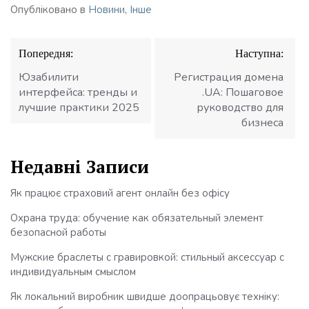
Опубліковано в
Новини
,
Інше
Навігація
Попередня:
Наступна:
записів
Юзабилити
Регистрация домена
интерфейса: тренды и
.UA: Пошаговое
лучшие практики 2025
руководство для
бизнеса
Недавні Записи
Як працює страховий агент онлайн без офісу
Охрана труда: обучение как обязательный элемент
безопасной работы
Мужские браслеты с гравировкой: стильный аксессуар с
индивидуальным смыслом
Як локальний виробник швидше доопрацьовує техніку: