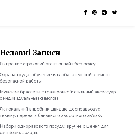
Недавні Записи
Як працює страховий агент онлайн без офісу
Охрана труда: обучение как обязательный элемент
безопасной работы
Мужские браслеты с гравировкой: стильный аксессуар
с индивидуальным смыслом
Як локальний виробник швидше доопрацьовує
техніку: перевага близького зворотного зв’язку
Набори одноразового посуду: зручне рішення для
святкових заходів