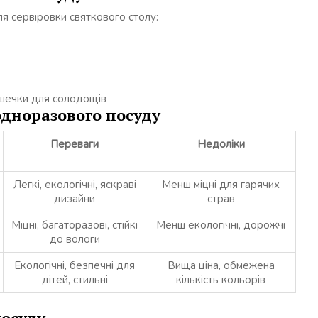
я сервіровки святкового столу:
ішечки для солодощів
одноразового посуду
Переваги
Недоліки
Легкі, екологічні, яскраві
Менш міцні для гарячих
дизайни
страв
Міцні, багаторазові, стійкі
Менш екологічні, дорожчі
до вологи
Екологічні, безпечні для
Вища ціна, обмежена
дітей, стильні
кількість кольорів
посуду