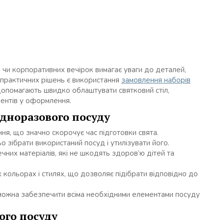
я чи корпоративних вечірок вимагає уваги до деталей,
і практичних рішень є використання
замовлення наборів
 допомагають швидко облаштувати святковий стіл,
центів у оформлення.
дноразового посуду
ня, що значно скорочує час підготовки свята.
о зібрати використаний посуд і утилізувати його.
них матеріалів, які не шкодять здоров’ю дітей та
 кольорах і стилях, що дозволяє підібрати відповідно до
можна забезпечити всіма необхідними елементами посуду
ого посуду