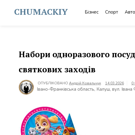
Skip
to
CHUMACKIY
Бізнес
Спорт
Авт
content
Набори одноразового посуд
святкових заходів
ОПУБЛІКОВАНО
Андрій Ковальчук
14.03.2026
0
Івано-Франківська область, Калуш, вул. Івана