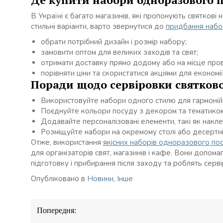
В Україні є багато магазинів, які пропонують святкові
стильні варіанти, варто звернутися до
придбання набо
обрати потрібний дизайн і розмір набору;
замовити оптом для великих заходів та свят;
отримати доставку прямо додому або на місце про
порівняти ціни та скористатися акціями для економії
Поради щодо сервіровки святково
Використовуйте набори одного стилю для гармонійн
Поєднуйте кольори посуду з декором та тематикою
Додавайте персоналізовані елементи, такі як наклей
Розміщуйте набори на окремому столі або десертній
Отже, використання
якісних наборів одноразового пос
для організаторів свят, магазинів і кафе. Вони допо
підготовку і прибирання після заходу та роблять серв
Опубліковано в
Новини
,
Інше
Навігація
Попередня:
записів