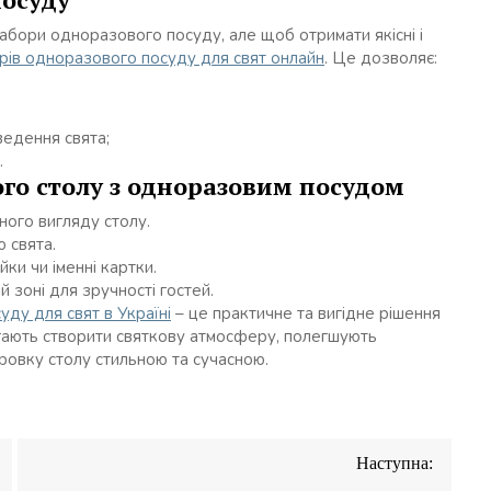
 набори одноразового посуду, але щоб отримати якісні і
рів одноразового посуду для свят онлайн
. Це дозволяє:
ведення свята;
.
го столу з одноразовим посудом
ого вигляду столу.
 свята.
ки чи іменні картки.
 зоні для зручності гостей.
уду для свят в Україні
– це практичне та вигідне рішення
магають створити святкову атмосферу, полегшують
іровку столу стильною та сучасною.
Наступна: