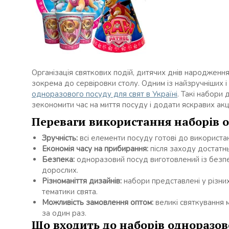
Організація святкових подій, дитячих днів народженн
зокрема до сервіровки столу. Одним із найзручніших 
одноразового посуду для свят в Україні
. Такі набори
зекономити час на миття посуду і додати яскравих ак
Переваги використання наборів о
Зручність:
всі елементи посуду готові до використан
Економія часу на прибирання:
після заходу достатнь
Безпека:
одноразовий посуд виготовлений із безпеч
дорослих.
Різноманіття дизайнів:
набори представлені у різних
тематики свята.
Можливість замовлення оптом:
великі святкування 
за один раз.
Що входить до наборів одноразов