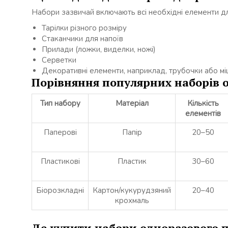
Набори зазвичай включають всі необхідні елементи дл
Тарілки різного розміру
Стаканчики для напоїв
Прилади (ложки, виделки, ножі)
Серветки
Декоративні елементи, наприклад, трубочки або м
Порівняння популярних наборів 
Тип набору
Матеріал
Кількість
елементів
Паперові
Папір
20–50
Пластикові
Пластик
30–60
Біорозкладні
Картон/кукурудзяний
20–40
крохмаль
Де купити набори одноразового 