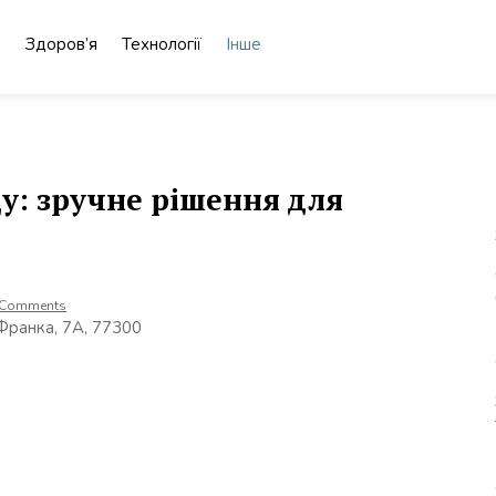
о
Здоров’я
Технології
Інше
у: зручне рішення для
 Comments
 Франка, 7А, 77300